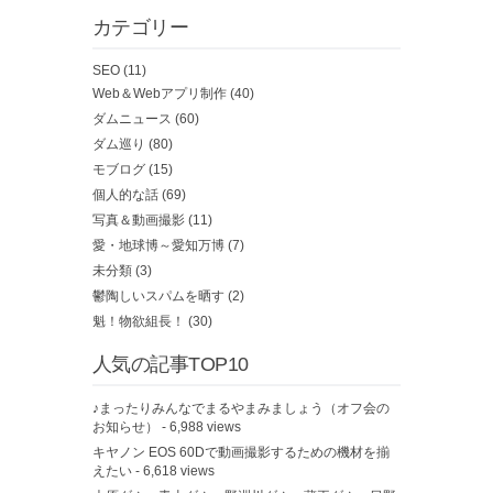
カテゴリー
SEO
(11)
Web＆Webアプリ制作
(40)
ダムニュース
(60)
ダム巡り
(80)
モブログ
(15)
個人的な話
(69)
写真＆動画撮影
(11)
愛・地球博～愛知万博
(7)
未分類
(3)
鬱陶しいスパムを晒す
(2)
魁！物欲組長！
(30)
人気の記事TOP10
♪まったりみんなでまるやまみましょう（オフ会の
お知らせ）
- 6,988 views
キヤノン EOS 60Dで動画撮影するための機材を揃
えたい
- 6,618 views