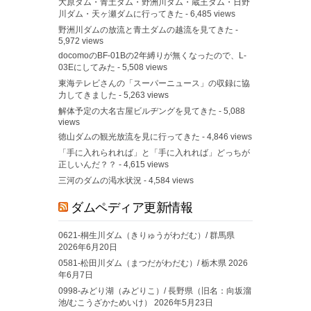
大原ダム・青土ダム・野洲川ダム・蔵王ダム・日野
川ダム・天ヶ瀬ダムに行ってきた
- 6,485 views
野洲川ダムの放流と青土ダムの越流を見てきた
-
5,972 views
docomoのBF-01Bの2年縛りが無くなったので、L-
03Eにしてみた
- 5,508 views
東海テレビさんの「スーパーニュース」の収録に協
力してきました
- 5,263 views
解体予定の大名古屋ビルヂングを見てきた
- 5,088
views
徳山ダムの観光放流を見に行ってきた
- 4,846 views
「手に入れられれば」と「手に入れれば」どっちが
正しいんだ？？
- 4,615 views
三河のダムの渇水状況
- 4,584 views
ダムペディア更新情報
0621-桐生川ダム（きりゅうがわだむ）/ 群馬県
2026年6月20日
0581-松田川ダム（まつだがわだむ）/ 栃木県
2026
年6月7日
0998-みどり湖（みどりこ）/ 長野県（旧名：向坂溜
池/むこうざかためいけ）
2026年5月23日