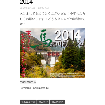
2014
2014年1月1日 – 12:00 AM
あけましておめでとうございダム！今年もよろ
しくお願いします！どうもダムログの
時間
年で
す！
read more
»
Permalink
|
Comments (3)
ダムニュース
ダム巡り
個人的な話